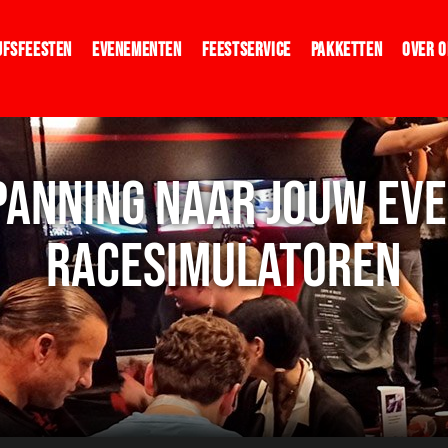
jfsfeesten
Evenementen
Feestservice
Pakketten
Over O
SPANNING NAAR JOUW EV
RACESIMULATOREN