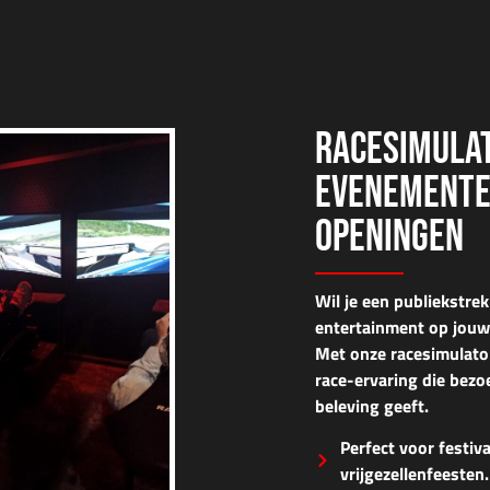
RACESIMULA
EVENEMENTEN
OPENINGEN
Wil je een
publiekstrek
entertainment
op jou
Met onze
racesimulator
race-ervaring
die bezoe
beleving geeft.
Perfect voor festiv
vrijgezellenfeesten.