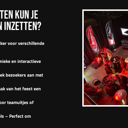
TEN KUN JE
N INZETTEN?
kker
voor verschillende
ieke en interactieve
rek bezoekers aan met
aak van het feest een
oor teamuitjes of
ls – Perfect om