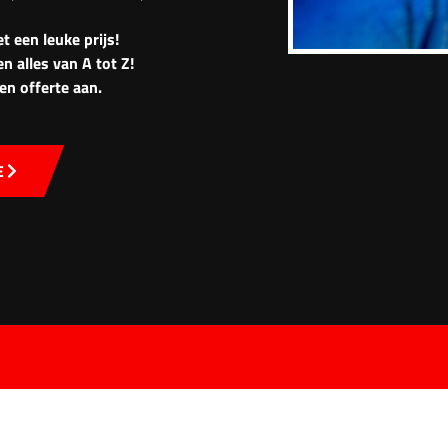
t een leuke prijs!
n alles van A tot Z!
en offerte aan.
E